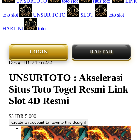
UNSURTOTO
toto slot
situs toto
LINK
toto slot
UNSUR TOTO
SLOT
toto slot
HARI INI
toto
LOGIN
DAFTAR
Design ID: 74165272
UNSURTOTO : Akselerasi
Situs Toto Togel Resmi Link
Slot 4D Resmi
$3
IDR 5.000
Create an account to favorite this design!