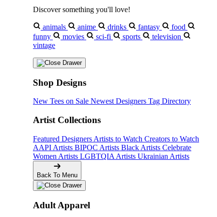
Discover something you'll love!
animals
anime
drinks
fantasy
food
funny
movies
sci-fi
sports
television
vintage
Shop Designs
New Tees on Sale
Newest Designers
Tag Directory
Artist Collections
Featured Designers
Artists to Watch
Creators to Watch
AAPI Artists
BIPOC Artists
Black Artists
Celebrate
Women Artists
LGBTQIA Artists
Ukrainian Artists
Back To Menu
Adult Apparel