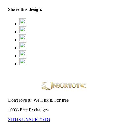
Share this design:
Don't love it? We'll fix it. For free.
100% Free Exchanges.
SITUS UNSURTOTO