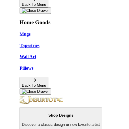
Back To Menu
Home Goods
Mugs
Tapestries
Wall Art
Pillows
Back To Menu
Shop Designs
Discover a classic design or new favorite artist