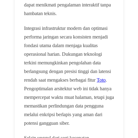
dapat menikmati pengalaman interaktif tanpa
hambatan teknis.
Integrasi infrastruktur modern dan optimasi
performa jaringan secara konsisten menjadi
fondasi utama dalam menjaga kualitas
operasional harian. Dukungan teknologi
terkini memungkinkan pengolahan data
berlangsung dengan presisi tinggi dan latensi
rendah saat mengakses berbagai fitur
Toto
.
Pengoptimalan arsitektur web ini tidak hanya
mempercepat waktu muat halaman, tetapi juga
memastikan perlindungan data pengguna
melalui enkripsi berlapis yang aman dari
potensi gangguan siber.
Selain unggul dari segi kecepatan,