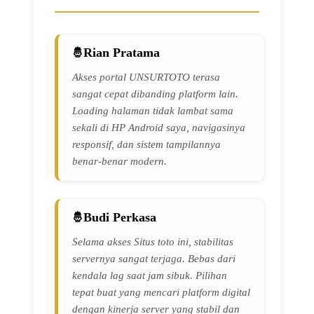
Rian Pratama
Akses portal UNSURTOTO terasa
sangat cepat dibanding platform lain.
Loading halaman tidak lambat sama
sekali di HP Android saya, navigasinya
responsif, dan sistem tampilannya
benar-benar modern.
Budi Perkasa
Selama akses Situs toto ini, stabilitas
servernya sangat terjaga. Bebas dari
kendala lag saat jam sibuk. Pilihan
tepat buat yang mencari platform digital
dengan kinerja server yang stabil dan