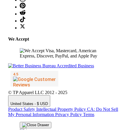
We Accept
© TP Apparel LLC 2012 - 2025
United States - $ USD
Product Safety
Intellectual Property Policy
CA: Do Not Sell
My Personal Information
Privacy Policy
Terms