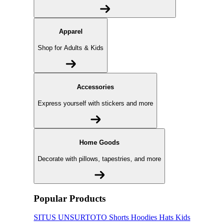
Apparel
Shop for Adults & Kids
Accessories
Express yourself with stickers and more
Home Goods
Decorate with pillows, tapestries, and more
Popular Products
SITUS UNSURTOTO
Shorts
Hoodies
Hats
Kids